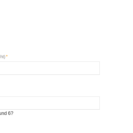
cht)
*
und 6?