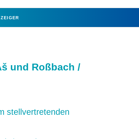
Navigation
ZEIGER
überspringen
 Aš und Roßbach /
 stellvertretenden