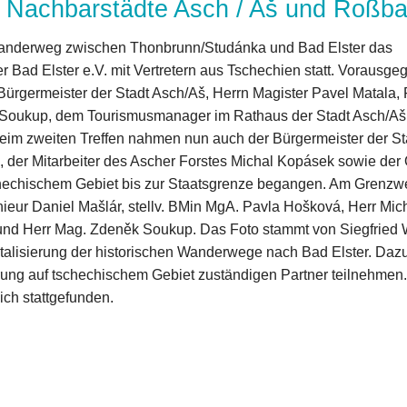
er Nachbarstädte Asch / Aš und Roßba
 Wanderweg zwischen Thonbrunn/Studánka und Bad Elster das
r Bad Elster e.V. mit Vertretern aus Tschechien statt. Voraus
ürgermeister der Stadt Asch/Aš, Herrn Magister Pavel Matala, F
 Soukup, dem Tourismusmanager im Rathaus der Stadt Asch/Aš
. Beim zweiten Treffen nahmen nun auch der Bürgermeister der S
, der Mitarbeiter des Ascher Forstes Michal Kopásek sowie der
hechischem Gebiet bis zur Staatsgrenze begangen. Am Grenzw
ieur Daniel Mašlár, stellv. BMin MgA. Pavla Hošková, Herr Mich
nd Herr Mag. Zdeněk Soukup. Das Foto stammt von Siegfried Wern
alisierung der historischen Wanderwege nach Bad Elster. Dazu w
erung auf tschechischem Gebiet zuständigen Partner teilnehmen
ch stattgefunden.