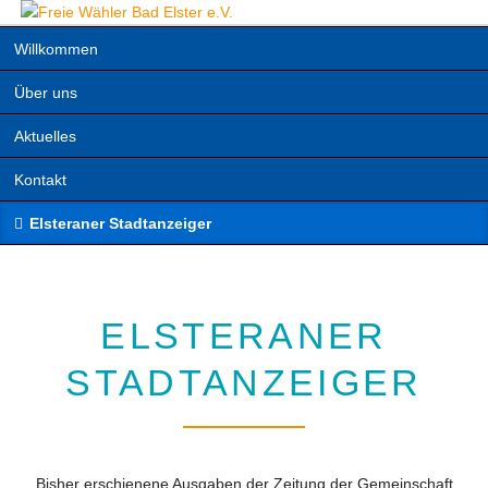
Navigation
Willkommen
überspringen
Über uns
Aktuelles
Kontakt
Elsteraner Stadtanzeiger
ELSTERANER
STADTANZEIGER
Bisher erschienene Ausgaben der Zeitung der Gemeinschaft