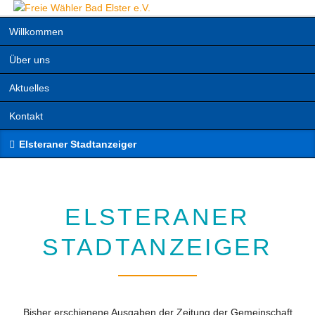
Navigation
Willkommen
überspringen
Über uns
Aktuelles
Kontakt
Elsteraner Stadtanzeiger
ELSTERANER
STADTANZEIGER
Bisher erschienene Ausgaben der Zeitung der Gemeinschaft