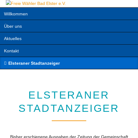
Navigation
Willkommen
überspringen
Über uns
Aktuelles
Kontakt
Elsteraner Stadtanzeiger
ELSTERANER
STADTANZEIGER
Bisher erschienene Ausgaben der Zeitung der Gemeinschaft