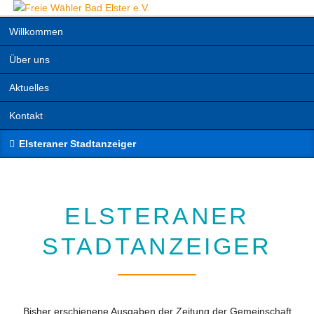
Navigation
Willkommen
überspringen
Über uns
Aktuelles
Kontakt
Elsteraner Stadtanzeiger
ELSTERANER
STADTANZEIGER
Bisher erschienene Ausgaben der Zeitung der Gemeinschaft